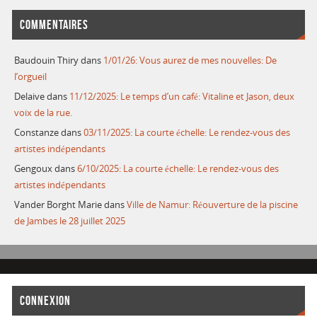
COMMENTAIRES
Baudouin Thiry
dans
1/01/26: Vous aurez de mes nouvelles: De
l’orgueil
Delaive
dans
11/12/2025: Le temps d’un café: Vitaline et Jason, deux
voix de la rue.
Constanze
dans
03/11/2025: La courte échelle: Le rendez-vous des
artistes indépendants
Gengoux
dans
6/10/2025: La courte échelle: Le rendez-vous des
artistes indépendants
Vander Borght Marie
dans
Ville de Namur: Réouverture de la piscine
de Jambes le 28 juillet 2025
CONNEXION