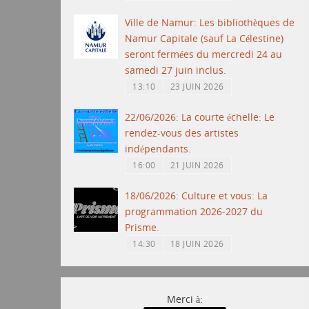
Ville de Namur: Les bibliothèques de
Namur Capitale (sauf La Célestine)
seront fermées du mercredi 24 au
samedi 27 juin inclus.
13:10
23 JUIN 2026
22/06/2026: La courte échelle: Le
rendez-vous des artistes
indépendants.
16:00
21 JUIN 2026
18/06/2026: Culture et vous: La
programmation 2026-2027 du
Prisme.
14:30
18 JUIN 2026
Merci à: