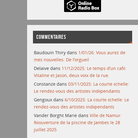
COMMENTAIRES
Baudouin Thiry
dans
1/01/26: Vous aurez de
mes nouvelles: De l’orgueil
Delaive
dans
11/12/2025: Le temps d’un café:
Vitaline et Jason, deux voix de la rue.
Constanze
dans
03/11/2025: La courte échelle:
Le rendez-vous des artistes indépendants
Gengoux
dans
6/10/2025: La courte échelle: Le
rendez-vous des artistes indépendants
Vander Borght Marie
dans
Ville de Namur:
Réouverture de la piscine de Jambes le 28
juillet 2025