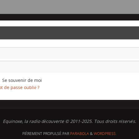
Se souvenir de moi
t de passe oublié ?
Equinoxe, la radio découverte © 2011-2025. Tous droits réservés.
FIÈREMENT PROPULSÉ PAR
PARABOLA
&
WORDPRESS.