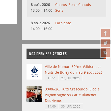
8 août 2026
Chants, Sons, Chauds
13:00
–
14:00
Sons
8 août 2026
Farniente
14:00
–
16:00
NOS DERNIERS ARTICLES
Ville de Namur: 60ème édition des
Nuits de Buley du 7 au 9 août 2026.
15:51
27 JUIL 2026
30/06/26: Tutti Crescendo: Elodie
Vignon signe sa Carte Blanche!
Deuxième.
14:00
30 JUIN 2026