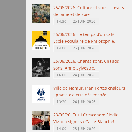
25/06/2026: Culture et vous: Trésors
de laine et de soie.
14:30
25 JUIN 2026
25/06/2026: Le temps d’un café:
Ecole Populaire de Philosophie.
14:00
25 JUIN 2026
25/06/2026: Chants-sons, Chauds-
sons: Anne Sylvestre.
16:00
24 JUIN 2026
Ville de Namur: Plan Fortes chaleurs
: phase d’alerte déclenchée.
13:20
24 JUIN 2026
23/06/26: Tutti Crescendo: Elodie
Vignon signe sa Carte Blanche!
14:00
23 JUIN 2026