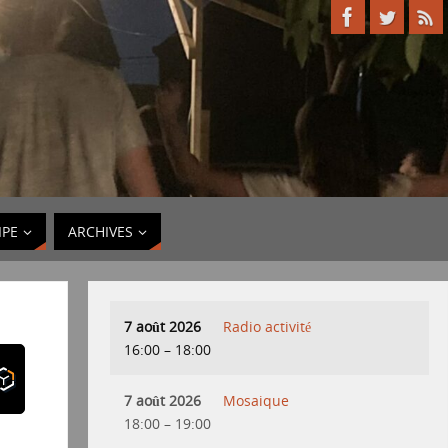
IPE
ARCHIVES
7 août 2026
Radio activité
16:00
–
18:00
7 août 2026
Mosaique
18:00
–
19:00