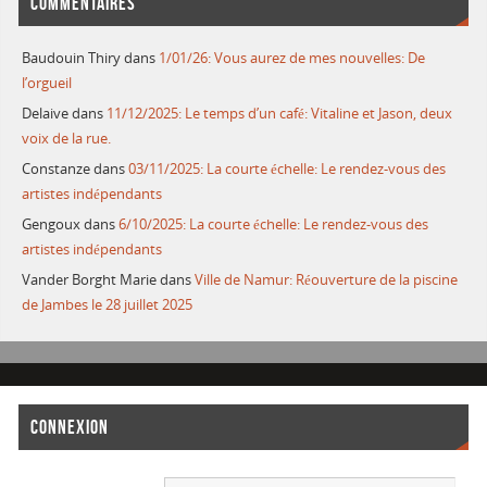
COMMENTAIRES
Baudouin Thiry
dans
1/01/26: Vous aurez de mes nouvelles: De
l’orgueil
Delaive
dans
11/12/2025: Le temps d’un café: Vitaline et Jason, deux
voix de la rue.
Constanze
dans
03/11/2025: La courte échelle: Le rendez-vous des
artistes indépendants
Gengoux
dans
6/10/2025: La courte échelle: Le rendez-vous des
artistes indépendants
Vander Borght Marie
dans
Ville de Namur: Réouverture de la piscine
de Jambes le 28 juillet 2025
CONNEXION