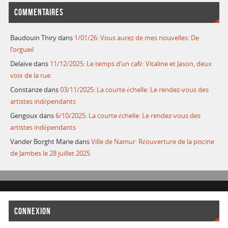
COMMENTAIRES
Baudouin Thiry
dans
1/01/26: Vous aurez de mes nouvelles: De
l’orgueil
Delaive
dans
11/12/2025: Le temps d’un café: Vitaline et Jason, deux
voix de la rue.
Constanze
dans
03/11/2025: La courte échelle: Le rendez-vous des
artistes indépendants
Gengoux
dans
6/10/2025: La courte échelle: Le rendez-vous des
artistes indépendants
Vander Borght Marie
dans
Ville de Namur: Réouverture de la piscine
de Jambes le 28 juillet 2025
CONNEXION