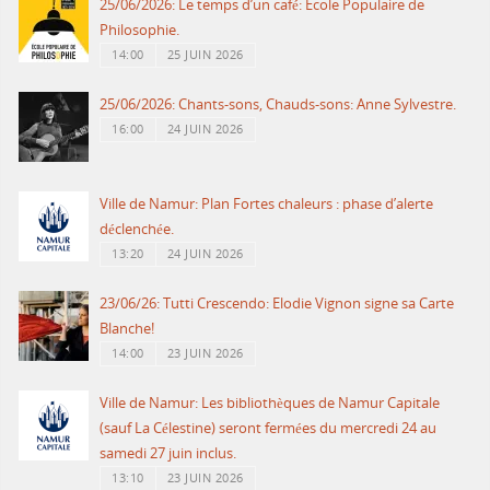
25/06/2026: Le temps d’un café: Ecole Populaire de
Philosophie.
14:00
25 JUIN 2026
25/06/2026: Chants-sons, Chauds-sons: Anne Sylvestre.
16:00
24 JUIN 2026
Ville de Namur: Plan Fortes chaleurs : phase d’alerte
déclenchée.
13:20
24 JUIN 2026
23/06/26: Tutti Crescendo: Elodie Vignon signe sa Carte
Blanche!
14:00
23 JUIN 2026
Ville de Namur: Les bibliothèques de Namur Capitale
(sauf La Célestine) seront fermées du mercredi 24 au
samedi 27 juin inclus.
13:10
23 JUIN 2026