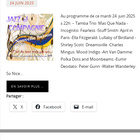
24 JUIN 2025
Au programme de ce mardi 24 juin 2025
à 22h: – Tamba Trio: Mas Que Nada -
Incognito: Fearless -Stuff Smith: April in
Paris -Ella Fitzgerald: Lullaby of Birdland -
Shirley Scott: Dreamsville -Charles
Mingus: Mood Indigo -Art Van Damme:
Polka Dots and Moonbeams -Eumir
Deodato: Peter Gunn -Walter Wanderley:
So Nice…
EN SAVOIR PLUS …
Partager :
X
Facebook
E-mail