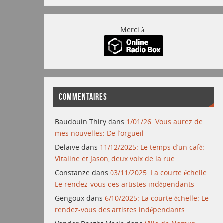
Merci à:
COMMENTAIRES
Baudouin Thiry
dans
1/01/26: Vous aurez de
mes nouvelles: De l’orgueil
Delaive
dans
11/12/2025: Le temps d’un café:
Vitaline et Jason, deux voix de la rue.
Constanze
dans
03/11/2025: La courte échelle:
Le rendez-vous des artistes indépendants
Gengoux
dans
6/10/2025: La courte échelle: Le
rendez-vous des artistes indépendants