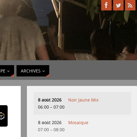
IPE
ARCHIVES
8 août 2026
Noir Jaune Mix
06:00
–
07:00
8 août 2026
Mosaique
07:00
–
08:00