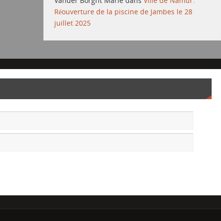
Vander Borght Marie
dans
Ville de Namur:
Réouverture de la piscine de Jambes le 28
juillet 2025