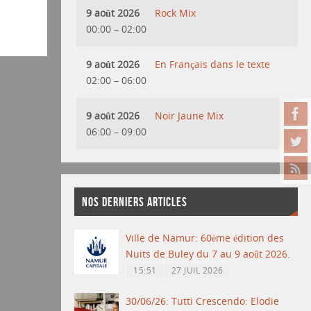
9 août 2026
Rock Mix
00:00
–
02:00
9 août 2026
En Français dans le texte
02:00
–
06:00
9 août 2026
Noir Jaune Mix
06:00
–
09:00
NOS DERNIERS ARTICLES
Ville de Namur: 60ème édition des
Nuits de Buley du 7 au 9 août 2026.
15:51
27 JUIL 2026
30/06/26: Tutti Crescendo: Elodie