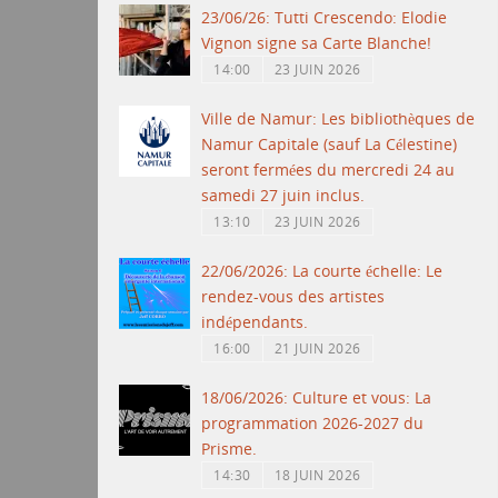
23/06/26: Tutti Crescendo: Elodie
Vignon signe sa Carte Blanche!
14:00
23 JUIN 2026
Ville de Namur: Les bibliothèques de
Namur Capitale (sauf La Célestine)
seront fermées du mercredi 24 au
samedi 27 juin inclus.
13:10
23 JUIN 2026
22/06/2026: La courte échelle: Le
rendez-vous des artistes
indépendants.
16:00
21 JUIN 2026
18/06/2026: Culture et vous: La
programmation 2026-2027 du
Prisme.
14:30
18 JUIN 2026