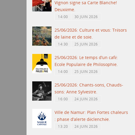
Vignon signe sa Carte Blanche!
Deuxième.
14:00
30 JUIN 2026
25/06/2026: Culture et vous: Trésors
de laine et de soie.
14:30
25 JUIN 2026
25/06/2026: Le temps d’un café:
Ecole Populaire de Philosophie.
14:00
25 JUIN 2026
25/06/2026: Chants-sons, Chauds-
sons: Anne Sylvestre.
16:00
24 JUIN 2026
Ville de Namur: Plan Fortes chaleurs
: phase d’alerte déclenchée.
13:20
24 JUIN 2026