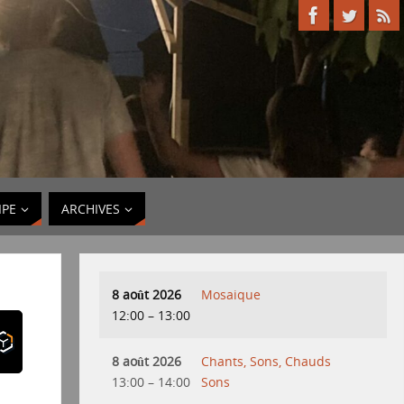
IPE
ARCHIVES
8 août 2026
Mosaique
12:00
–
13:00
8 août 2026
Chants, Sons, Chauds
13:00
–
14:00
Sons