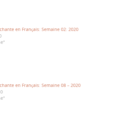
hante en Français: Semaine 02: 2020
0
ne"
hante en Français: Semaine 08 – 2020
20
ne"