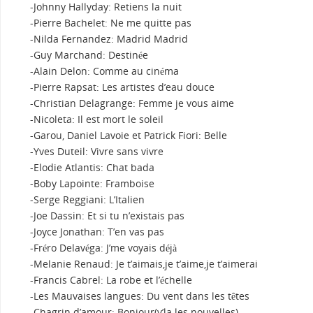
-Johnny Hallyday: Retiens la nuit
-Pierre Bachelet: Ne me quitte pas
-Nilda Fernandez: Madrid Madrid
-Guy Marchand: Destinée
-Alain Delon: Comme au cinéma
-Pierre Rapsat: Les artistes d’eau douce
-Christian Delagrange: Femme je vous aime
-Nicoleta: Il est mort le soleil
-Garou, Daniel Lavoie et Patrick Fiori: Belle
-Yves Duteil: Vivre sans vivre
-Elodie Atlantis: Chat bada
-Boby Lapointe: Framboise
-Serge Reggiani: L’Italien
-Joe Dassin: Et si tu n’existais pas
-Joyce Jonathan: T’en vas pas
-Fréro Delavéga: J’me voyais déjà
-Melanie Renaud: Je t’aimais,je t’aime,je t’aimerai
-Francis Cabrel: La robe et l’échelle
-Les Mauvaises langues: Du vent dans les têtes
-Chagrin d’amour: Bonjour(v’la les nouvelles)