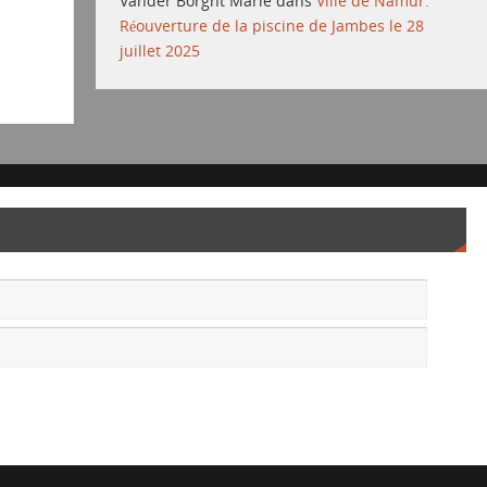
Vander Borght Marie
dans
Ville de Namur:
Réouverture de la piscine de Jambes le 28
juillet 2025