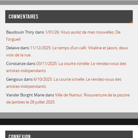
COMMENTAIRES
Baudouin Thiry
dans
1/01/26: Vous aurez de mes nouvelles: De
l’orgueil
Delaive
dans
11/12/2025: Le temps d’un café: Vitaline et Jason, deux
voix de la rue.
Constanze
dans
03/11/2025: La courte échelle: Le rendez-vous des
artistes indépendants
Gengoux
dans
6/10/2025: La courte échelle: Le rendez-vous des
artistes indépendants
Vander Borght Marie
dans
Ville de Namur: Réouverture de la piscine
de Jambes le 28 juillet 2025
CONNEXION