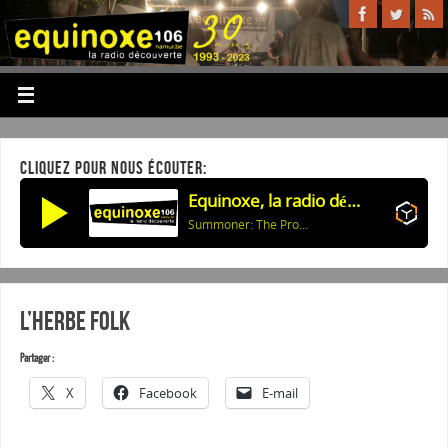
CLIQUEZ POUR NOUS ÉCOUTER:
Equinoxe, la radio découverte
Summoner: The Prophecy
L’Herbe Folk
Partager :
X
Facebook
E-mail