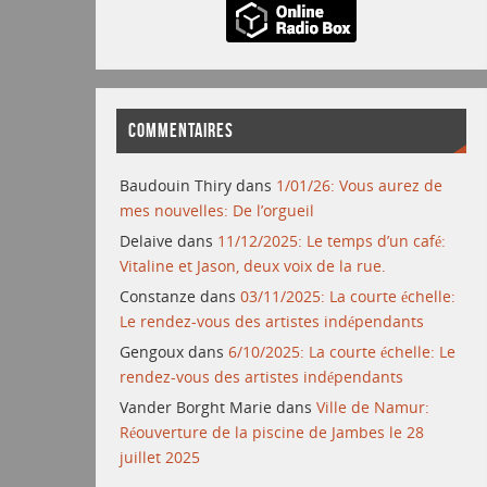
COMMENTAIRES
Baudouin Thiry
dans
1/01/26: Vous aurez de
mes nouvelles: De l’orgueil
Delaive
dans
11/12/2025: Le temps d’un café:
Vitaline et Jason, deux voix de la rue.
Constanze
dans
03/11/2025: La courte échelle:
Le rendez-vous des artistes indépendants
Gengoux
dans
6/10/2025: La courte échelle: Le
rendez-vous des artistes indépendants
Vander Borght Marie
dans
Ville de Namur:
Réouverture de la piscine de Jambes le 28
juillet 2025