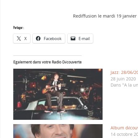
Rediffusion le mardi 19 janvier 
Partager :
X
Facebook
E-mail
Egalement dans votre Radio Découverte
Jazz: 28/06/
28 juin 2020
Dans "A la u
Album découv
14 octobre 2