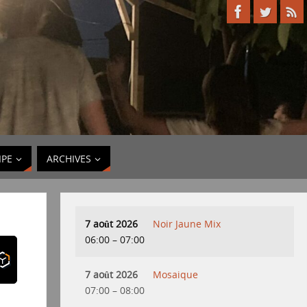
IPE
ARCHIVES
7 août 2026
Noir Jaune Mix
06:00
–
07:00
7 août 2026
Mosaique
07:00
–
08:00