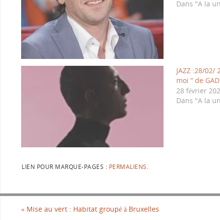
Dans "A la u
JAZZ :28/02/
moi ” de GA
28 février 20
Dans "A la u
LIEN POUR MARQUE-PAGES :
PERMALIENS
.
«
Mise au vert : Habitat groupé à Bruxelles