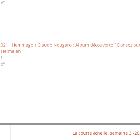
ne"
 2021 : Hommage à Claude Nougaro : Album découverte ” Dansez su
D Helmaleh
21
ne"
La courte échelle: semaine 3 -2