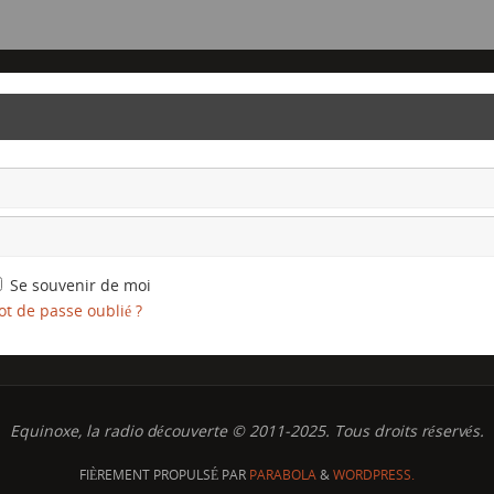
Se souvenir de moi
t de passe oublié ?
Equinoxe, la radio découverte © 2011-2025. Tous droits réservés.
FIÈREMENT PROPULSÉ PAR
PARABOLA
&
WORDPRESS.