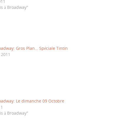
011
is à Broadway"
oadway: Gros Plan… Spéciale Tintin
 2011
roadway: Le dimanche 09 Octobre
11
is à Broadway"