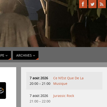
IPE
ARCHIVES
7 août 2026
Ce N’Est Que De La
20:00
–
21:00
Musique
7 août 2026
Jurassic Rock
21:00
–
22:00