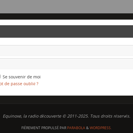
Se souvenir de moi
t de passe oublié ?
Equinoxe, la radio découverte © 2011-2025. Tous droits réservés.
FIÈREMENT PROPULSÉ PAR
PARABOLA
&
WORDPRESS.