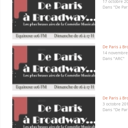
17 octobre 2
Dans "De Par
De Paris à Br
14 novembre
Dans "ARC"
De Paris à B
3 octobre 20
Dans "De Par