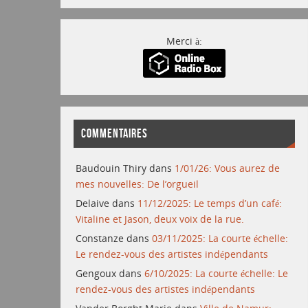
Merci à:
COMMENTAIRES
Baudouin Thiry
dans
1/01/26: Vous aurez de
mes nouvelles: De l’orgueil
Delaive
dans
11/12/2025: Le temps d’un café:
Vitaline et Jason, deux voix de la rue.
Constanze
dans
03/11/2025: La courte échelle:
Le rendez-vous des artistes indépendants
Gengoux
dans
6/10/2025: La courte échelle: Le
rendez-vous des artistes indépendants