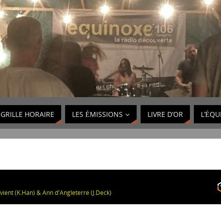
GRILLE HORAIRE
LES ÉMISSIONS
LIVRE D’OR
L’ÉQU
evient (K.Han) & Ann d'Angleterre (J.Deck)