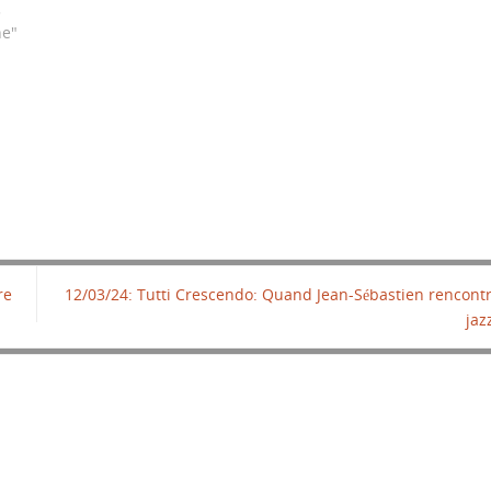
3
ne"
re
12/03/24: Tutti Crescendo: Quand Jean-Sébastien rencontr
ja