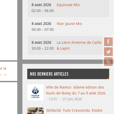
8 août 2026
Equinoxe Mix
02:00
–
06:00
8 août 2026
Noir Jaune Mix
06:00
–
07:00
8 août 2026
La Libre Antenne de Caille
20:00
–
22:00
& Lapin
e le
NOS DERNIERS ARTICLES
zz…
»
Ville de Namur: 60ème édition des
Nuits de Buley du 7 au 9 août 2026.
15:51
27 JUIL 2026
30/06/26: Tutti Crescendo: Elodie