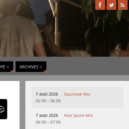
IPE
ARCHIVES
7 août 2026
Equinoxe Mix
02:00
–
06:00
7 août 2026
Noir Jaune Mix
06:00
–
07:00