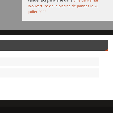
Vander Borght Marie
dans
Ville de Namur:
Réouverture de la piscine de Jambes le 28
juillet 2025