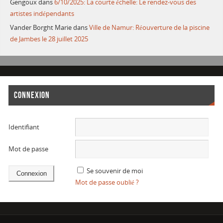
Gengoux
dans
6/10/2025: La courte échelle: Le rendez-vous des
artistes indépendants
Vander Borght Marie
dans
Ville de Namur: Réouverture de la piscine
de Jambes le 28 juillet 2025
CONNEXION
Identifiant
Mot de passe
Se souvenir de moi
Mot de passe oublié ?