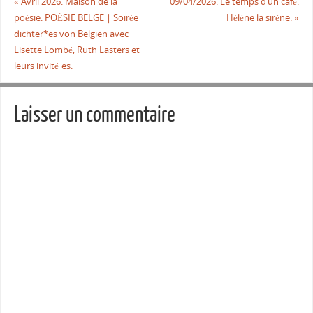
«
Avril 2026: Maison de la
09/04/2026: Le temps d’un café:
poésie: POÉSIE BELGE | Soirée
Hélène la sirène.
»
dichter*es von Belgien avec
Lisette Lombé, Ruth Lasters et
leurs invité·es.
Laisser un commentaire