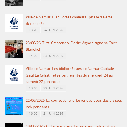
Ville de Namur: Plan Fortes chaleurs : phase d’alerte
déclenchée.
13:20
24 JUIN 2026
23/06/26: Tutti Crescendo: Elodie Vignon signe sa Carte
Blanche!
14:00
23 JUIN 2026
Ville de Namur: Les bibliothèques de Namur Capitale
(sauf La Célestine) seront fermées du mercredi 24 au
samedi 27 juin inclus.
13:10
23 JUIN 2026
22/06/2026: La courte échelle: Le rendez-vous des artistes
indépendants.
16:00
21 JUIN 2026
18/06/2026: Culture et vous: La programmation 2026-